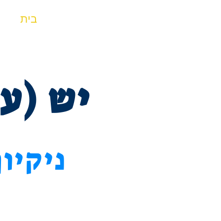
יש (ע.ס)
בית
ש
אחזקות בע"מ
יש (ע
ניקיו