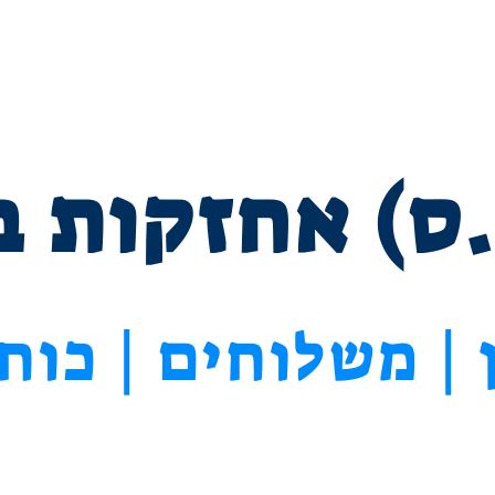
ירותים
על החברה
אישורים
לקוחות
צ
.ס) אחזקות 
ן | משלוחים | כוח