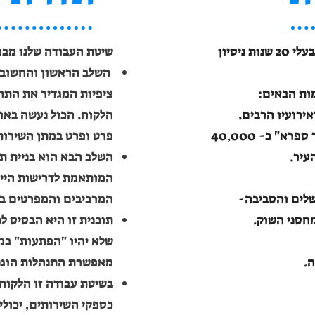
החברה הוקמה על ידי שני שותפים, בעלי 20 שנות ניסיון
שיטת העבודה שלנו מבו
השלב הראשון והחשוב ב
מות הבאים:
ציפיות המגדיר את התחי
ירועיו הרבים.
הלקוח. הכול נעשה באופ
עיריית ירושלים- ניקיון מתחם "כיכר ספרא" כ- 40,000
פרט ופרט במתן השירות
עיר.
השלב הבא הוא בניית תו
המותאמת לדרישות הייח
שלים והסביבה-
המרכיבים והמפרטים בלו
 מחסני השוק.
תוכנית זו היא הבסיס ל
שלא יהיו "הפתעות" במ
ה.
מאפשרת התנהלות הוגנת
רץ.
בשיטת עבודה זו הלקוח,
כספקי השירותים, יכולי