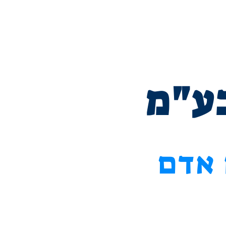
ור קשר
בע"מ
 אדם